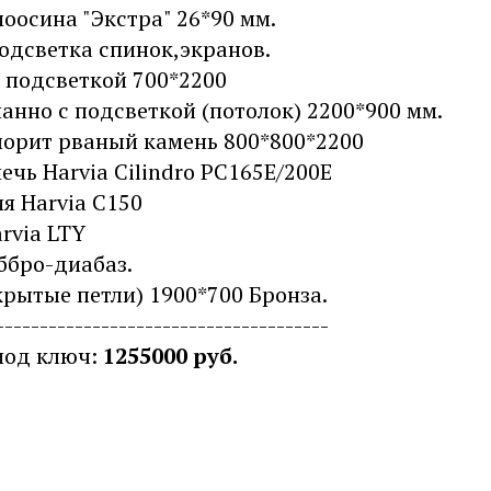
оосина "Экстра" 26*90 мм.
одсветка спинок,экранов.
 подсветкой 700*2200
нно с подсветкой (потолок) 2200*900 мм.
лорит рваный камень 800*800*2200
ечь Harvia Cilindro PC165E/200E
я Harvia C150
rvia LTY
ббро-диабаз.
крытые петли) 1900*700 Бронза.
--------------------------------------
под ключ:
1255000 руб.